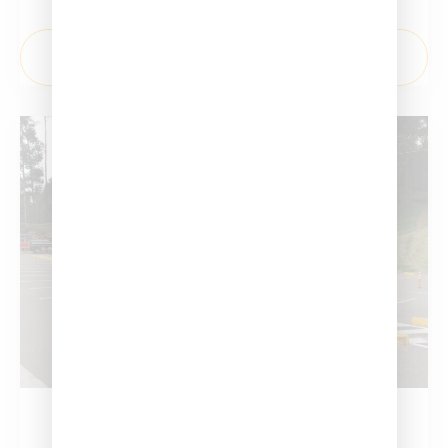
licencia B2! ¡Inscríbete ahora!
¡INSCRÍBETE AHORA!
Carrera Exitosa.