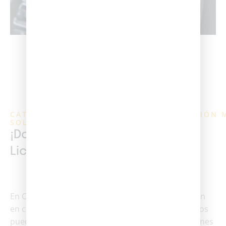
CATEGORÍAS DE LICENCIAS DE CONDUCCIÓN 
SOLICITADAS
¡Domina Las Vías, Obtén Tu
Licencia!
En Colombia, las licencias de conducción se dividen
en categorías que determinan qué tipo de vehículos
puedes manejar. Desde motocicletas hasta camiones