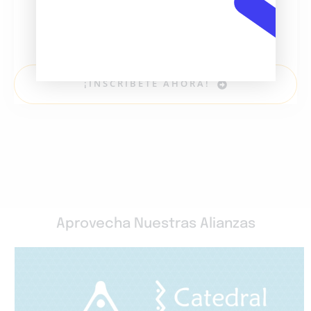
¡Inscríbete en nuestros cursos C1 o C2 y
prepárate para un futuro lleno de
oportunidades!
¡INSCRÍBETE AHORA!
Aprovecha Nuestras Alianzas