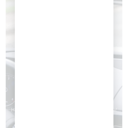
3,900,000
kilómetros en clases prácticas
1703
Opiniones en Google
52,000
Historias de Éxito: ¡La Tuya Puede Ser la Próxima!