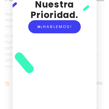
Nuestra
Prioridad.
Nuestra trayectoria de más de dos décadas nos
respalda como líderes en la enseñanza
automovilística y motociclística.
¡HABLEMOS!
En nuestro centro de enseñanza, la experiencia
marca la diferencia. A lo largo de 25 años, hemos
perfeccionado nuestros métodos, capacitado a
nuestros instructores y construido una reputación
sólida basada en la calidad y el compromiso con
nuestros estudiantes
Instructores Altamente Capacitados.
Nuestros instructores no solo poseen una
amplia experiencia en conducción, sino que
también están certificados y en constante
actualización sobre las últimas normativas de