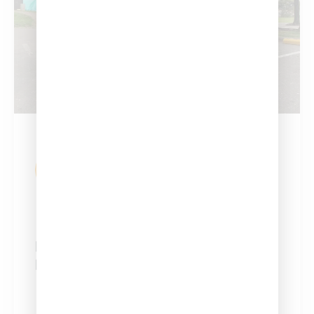
Confianza.
Licencias Para
Automóviles Y Vehículos
De Carga
B2: ¡Transporte De Carga Con
Responsabilidad!
Obtén la licencia para conducir camiones y
busetas de servicio particular: