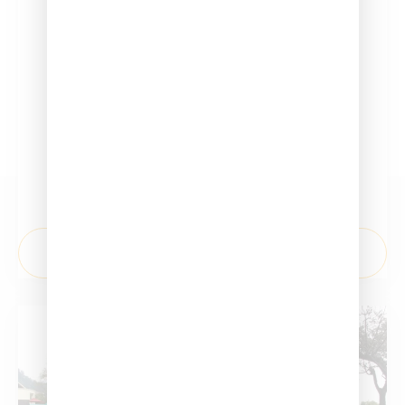
licencia A1 (mínimo 2 años)
Vehículos permitidos:
Motocicletas de cualquier
cilindrada
¡Acelera tu pasión por las motos! ¡Inscríbete
en nuestro curso A2 hoy mismo!
¡INSCRÍBETE AHORA!