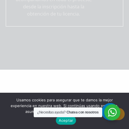
desde la inscripción hasta la
obtención de tu licencia.
CONQUISTA LAS CARRETERAS
Usamos cookies para asegurar que te damos la mejor
DESDE LA CIUDAD DE LA SAL
experiencia en nuestra web. Si continúas usando este sitio,
asumiremos que estás de acuerdo con ello.
¿Necesitas ayuda?
Chatea con nosotros
Aceptar
VIALCAR ZIPAQUIRÁ