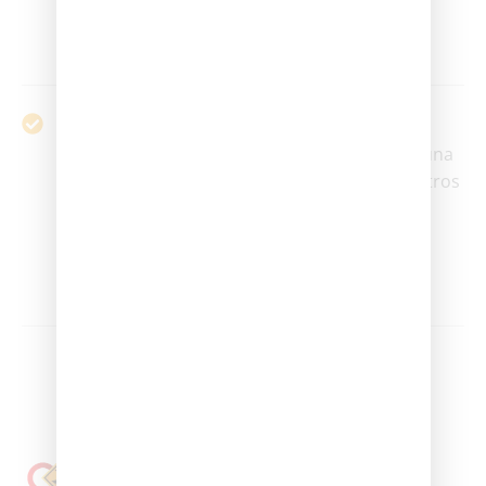
situaciones peligrosas, lo que te dará
tranquilidad al volante.
Ambiente De Aprendizaje Positivo.
Creemos que aprender a conducir debe ser una
experiencia agradable y libre de estrés. Nuestros
instructores crean un ambiente de apoyo y
motivación, donde cada estudiante se siente
cómodo para preguntar, cometer errores y
progresar a su propio ritmo.
¿TIENES PREGUNTAS?
Hola! Vialcar.com