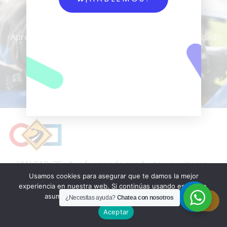
Rápida Y Efectiva
Aprende todo lo que necesitas saber sobre seguridad
vial.
Categoría
A2- B1- B2- C1- C2.
VIALCAR: 25 años formando conductores exitosos.
¡Confía en nuestra experiencia!
Usamos cookies para asegurar que te damos la mejor
experiencia en nuestra web. Si continúas usando este sitio,
All rights reserved
asumiremos que estás de acuerdo con ello.
¿Necesitas ayuda?
Chatea con nosotros
Aceptar