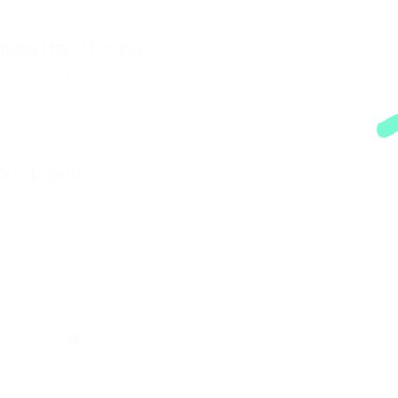
Nuestra Oficina
ra. 9 #5 - 43,
ipaquirá,
undinamarca
Our Email
ocancipa@vialcar.com
ipaquira@vialcar.com