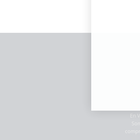
En V
Som
compr