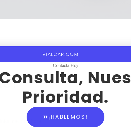
VIALCAR.COM
—
Contacta Hoy
—
 Consulta, Nues
te?
Prioridad.
¡HABLEMOS!
a Información Ahora