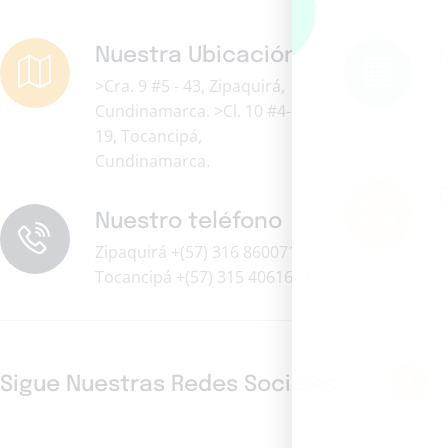
Nuestra Ubicación
>Cra. 9 #5 - 43, Zipaquirá,
C
Cundinamarca. >Cl. 10 #4-
Z
19, Tocancipá,
C
Cundinamarca.
Nuestro teléfono
t
Zipaquirá +(57) 316 8600717
z
Tocancipá +(57) 315 4061604
Sigue Nuestras Redes Sociales :