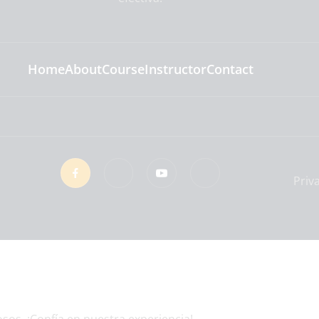
Home
About
Course
Instructor
Contact
Priv
os. ¡Confía en nuestra experiencia!